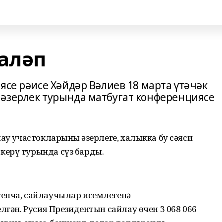
таләп
ясе рәисе Хәйдәр Вәлиев 18 марта үтәчәк
әзерлек турында матбугат конференциясе
ау участокларының әзерлеге, халыкка бу сәяси
керү турында сүз барды.
енча, сайлаучылар исемлегенә
лгән. Русия Президентын сайлау өчен 3 068 066