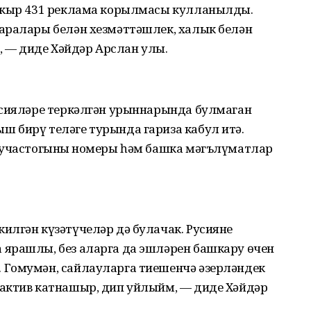
апкыр 431 реклама корылмасы кулланылды.
аралары белән хезмәттәшлек, халык белән
— диде Хәйдәр Арслан улы.
ссияләре теркәлгән урыннарында булмаган
 бирү теләге турында гариза кабул итә.
 участогының номеры һәм башка мәгълүматлар
лгән күзәтүчеләр дә булачак. Русиянең
ярашлы, без аларга да эшләрен башкару өчен
 Гомумән, сайлауларга тиешенчә әзерләндек
актив катнашыр, дип уйлыйм, — диде Хәйдәр