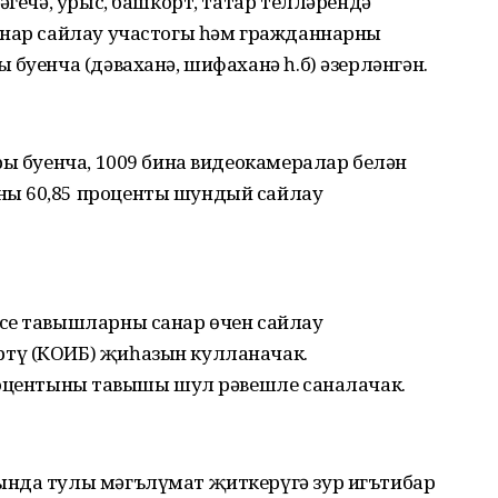
әгечә, урыс, башкорт, татар телләрендә
онар сайлау участогы һәм гражданнарның
 буенча (дәваханә, шифаханә һ.б) әзерләнгән.
ры буенча, 1009 бина видеокамералар белән
ң 60,85 проценты шундый сайлау
се тавышларны санар өчен сайлау
тү (КОИБ) җиһазын кулланачак.
роцентының тавышы шул рәвешле саналачак.
ында тулы мәгълүмат җиткерүгә зур игътибар