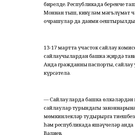
бирелде. Республикада беренче т
Моннан тыш, киңкүләм мәгълүмат ч
очрашулар да даими оештырылды, 
13-17 мартта участок сайлау коми
сайлаучылардан башка җирдә тавыш
Анда гражданның паспорты, сайлау
күрсәтелә.
— Сайлауларда башка өлкәләрдән ки
сайлаулар турындагы законнарына 
мөмкинлекләр тудырырга тиешбез.
һәм республикада яшәүчеләр анда 
Вәлиев.