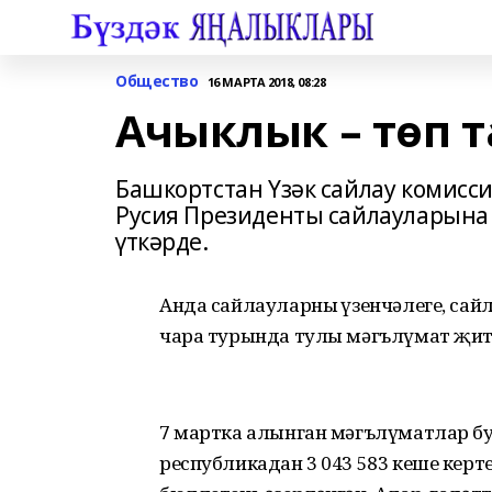
Общество
16 МАРТА 2018, 08:28
Ачыклык – төп 
Башкортстан Үзәк сайлау комисси
Русия Президенты сайлауларына 
үткәрде.
Анда сайлауларның үзенчәлеге, сайл
чара турында тулы мәгълүмат җит
7 мартка алынган мәгълүматлар бу
республикадан 3 043 583 кеше керте