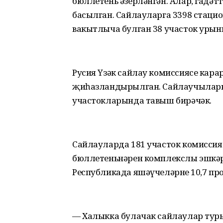
бюллетень әзерләнгән. Алар, гадәтт
басылган. Сайлауларга 3398 стаци
вакытлыча булган 38 участок урыны
Русия Үзәк сайлау комиссиясе кара
җиһазландырылган. Сайлаучыларны
участокларында тавыш бирәчәк.
Сайлауларда 181 участок комиссия
бюллетеньнәрен комплекслы эшкәр
Республикада яшәүчеләрнең 10,7 п
— Халыкка булачак сайлаулар тур