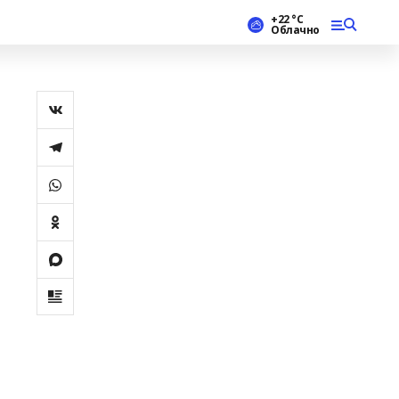
+22 °С
Облачно