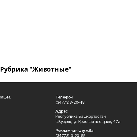
Рубрика "Животные"
рации.
Телефон
(34773)3-20-48
Адрес
Республика Башкортостан
с.Буздяк, ул.Красная площадь, 47а
Рекламная служба
(34773) 3-20-55