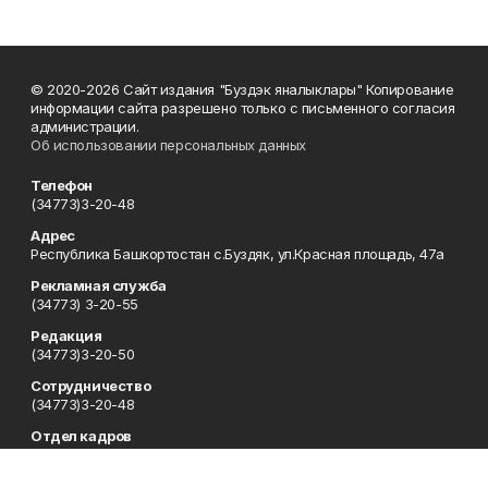
© 2020-2026 Сайт издания "Буздэк яналыклары" Копирование
информации сайта разрешено только с письменного согласия
администрации.
Об использовании персональных данных
Телефон
(34773)3-20-48
Адрес
Республика Башкортостан с.Буздяк, ул.Красная площадь, 47а
Рекламная служба
(34773) 3-20-55
Редакция
(34773)3-20-50
Сотрудничество
(34773)3-20-48
Отдел кадров
(34773) 3-20-55