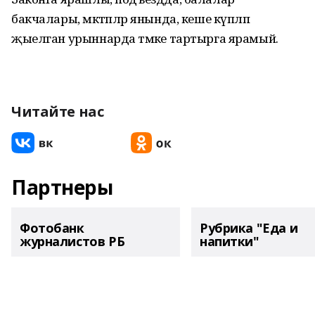
бакчалары, мәктәпләр янында, кеше күпләп
җыелган урыннарда тәмәке тартырга ярамый.
Читайте нас
Партнеры
Фотобанк
Рубрика "Еда и
журналистов РБ
напитки"