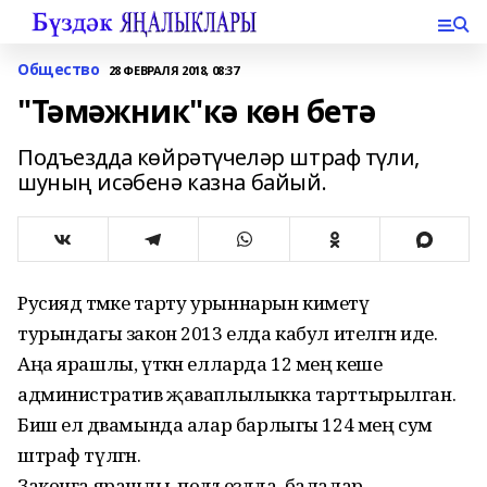
Общество
28 ФЕВРАЛЯ 2018, 08:37
"Тәмәжник"кә көн бетә
Подъездда көйрәтүчеләр штраф түли,
шуның исәбенә казна байый.
Русиядә тәмәке тарту урыннарын киметү
турындагы закон 2013 елда кабул ителгән иде.
Аңа ярашлы, үткән елларда 12 мең кеше
административ җаваплылыкка тарттырылган.
Биш ел дәвамында алар барлыгы 124 мең сум
штраф түләгән.
Законга ярашлы, подъездда, балалар