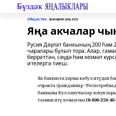
Общество
30 ЯНВАРЯ 2018, 07:31
Яңа акчалар чы
Русия Дәүләт банкының 200 һәм 
чаралары булып тора. Алар, гамә
беррәттән, сәүдә һәм хезмәт күр
ителергә тиеш.
Яңа банкноталарны кабул итүдән ба
очракта гражданнар “Роспотребна
банкының Кулланучылар хокуклары
тәэмин итү хезмәтенә
(8-800-250-40