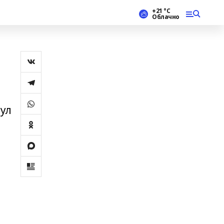
+21 °С
Облачно
бул