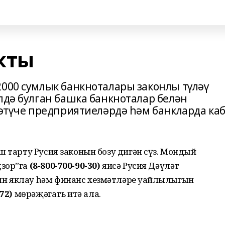
кты
2000 сумлык банкноталары законлы түләү
лдә булган башка банкноталар белән
сәтүче предприятиеләрдә һәм банкларда ка
ш тарту Русия законын бозу дигән сүз. Мондый
дзор”га
(8-800-700-90-30)
яисә Русия Дәүләт
н яклау һәм финанс хезмәтләре уңайлылыгын
-72)
мөрәҗәгать итә ала.