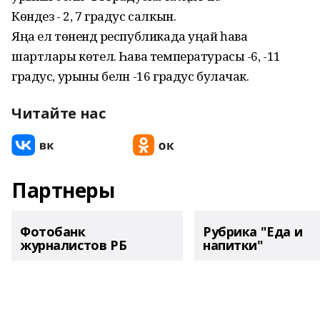
Көндез - 2, 7 градус салкын.
Яңа ел төнендә республикада уңай һава
шартлары көтелә. Һава температурасы -6, -11
градус, урыны белән -16 градус булачак.
Читайте нас
Партнеры
Фотобанк
Рубрика "Еда и
журналистов РБ
напитки"