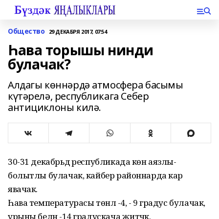
Общество
29 ДЕКАБРЯ 2017, 07:54
Һава торышы нинди
булачак?
Алдагы көннәрдә атмосфера басымы
күтәрелә, республикага Себер
антициклоны килә.
30-31 декабрьдә республикада көн аязлы-
болытлы булачак, кайбер районнарда кар
явачак.
Һава температурасы төнлә -4, - 9 градус булачак,
урыны белән -14 градускача җитәчәк.