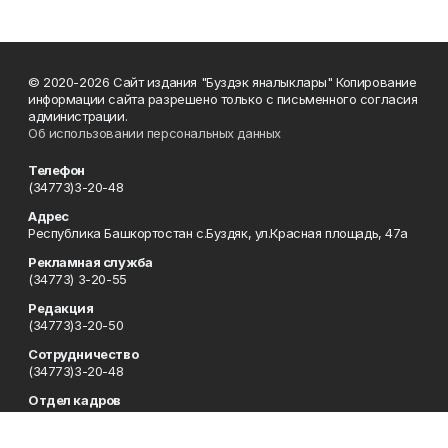
© 2020-2026 Сайт издания "Буздэк яналыклары" Копирование
информации сайта разрешено только с письменного согласия
администрации.
Об использовании персональных данных
Телефон
(34773)3-20-48
Адрес
Республика Башкортостан с.Буздяк, ул.Красная площадь, 47а
Рекламная служба
(34773) 3-20-55
Редакция
(34773)3-20-50
Сотрудничество
(34773)3-20-48
Отдел кадров
(34773) 3-20-55