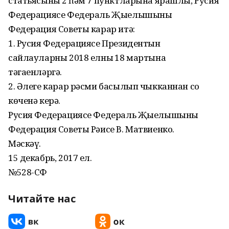
статьясының 2 һәм 7 пунктларына ярашлы, Русия
Федерациясе Федераль Җыелышының
Федерация Советы карар итә:
1. Русия Федерациясе Президентын
сайлауларны 2018 елның 18 мартына
тәгаенләргә.
2. Әлеге карар рәсми басылып чыкканнан соң
көченә керә.
Русия Федерациясе Федераль Җыелышының
Федерация Советы Рәисе В. Матвиенко.
Мәскәү.
15 декабрь, 2017 ел.
№528-СФ
Читайте нас