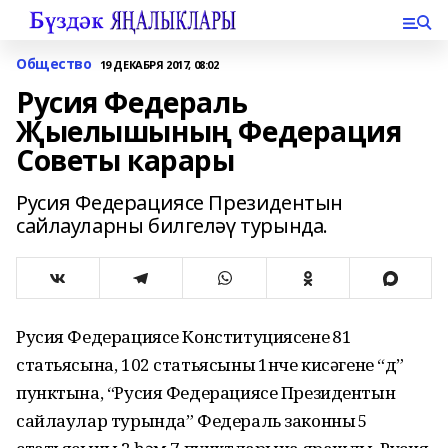
Общество
19 ДЕКАБРЯ 2017, 08:02
Русия Федераль
Җыелышының Федерация
Советы карары
Русия Федерациясе Президентын
сайлауларны билгеләү турында.
Русия Федерациясе Конституциясенең 81
статьясына, 102 статьясының 1нче кисәгенең “д”
пунктына, “Русия Федерациясе Президентын
сайлаулар турында” Федераль законның 5