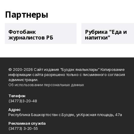
Партнеры
Фотобанк
Рубрика "Еда и
журналистов РБ
напитки"
© 2020-2026 Сайт издания "Буздэк яналыклары" Копирование
информации сайта разрешено только с письменного согласия
администрации.
Об использовании персональных данных
Телефон
(34773)3-20-48
Адрес
Республика Башкортостан с.Буздяк, ул.Красная площадь, 47а
Рекламная служба
(34773) 3-20-55