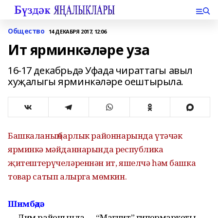
Общество
14 ДЕКАБРЯ 2017, 12:06
Ит ярминкәләре уза
16-17 декабрьдә Уфада чираттагы авыл
хуҗалыгы ярминкәләре оештырыла.
Башкаланың барлык районнарында үтәчәк
ярминкә мәйданнарында республика
җитештерүчеләреннән ит, яшелчә һәм башка
товар сатып алырга мөмкин.
Шимбәдә:
— Дим районында — “Магнит” гипермаркеты