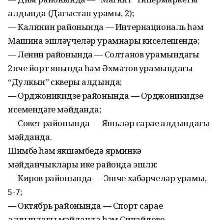
алдында (Дагыстан урамы, 2);
— Калинин районында — Интернациональ һәм
Машина эшләүчеләр урамнары киселешендә;
— Ленин районында — Солтанов урамындагы
2нче йорт янында һәм Әхмәтов урамындагы
“Дулкын” скверы алдында;
— Орджоникидзе районында — Орджоникидзе
исемендәге мәйданда;
— Совет районында — Яшьләр сарае алдындагы
мәйданда.
Шимбә һәм якшәмбедә ярминкә
мәйданчыклары ике районда эшли:
— Киров районында — Эшче хәбәрчеләр урамы,
5-7;
— Октябрь районында — Спорт сарае
алдындагы мәйданда һәм Сипайлово