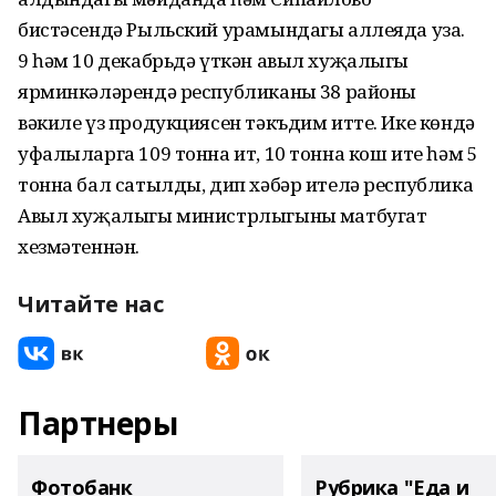
бистәсендә Рыльский урамындагы аллеяда уза.
9 һәм 10 декабрьдә үткән авыл хуҗалыгы
ярминкәләрендә республиканың 38 районы
вәкиле үз продукциясен тәкъдим итте. Ике көндә
уфалыларга 109 тонна ит, 10 тонна кош ите һәм 5
тонна бал сатылды, дип хәбәр ителә республика
Авыл хуҗалыгы министрлыгының матбугат
хезмәтеннән.
Читайте нас
Партнеры
Фотобанк
Рубрика "Еда и