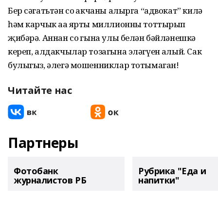
Бер сәгатьтән соң акчаны алырга “адвокат” килә
һәм карчык аңа ярты миллионны тоттырып
җибәрә. Аннан соң гына улы белән бәйләнешкә
кереп, алдакчылар тозагына эләгүен аңлый. Сак
булыгыз, әлегә мошенниклар тотымаган!
Читайте нас
Партнеры
Фотобанк
Рубрика "Еда и
журналистов РБ
напитки"