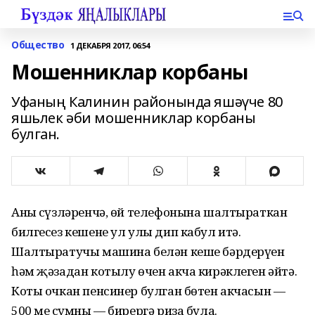
Общество
1 ДЕКАБРЯ 2017, 06:54
Мошенниклар корбаны
Уфаның Калинин районында яшәүче 80
яшьлек әби мошенниклар корбаны
булган.
Аның сүзләренчә, өй телефонына шалтыраткан
билгесез кешене ул улы дип кабул итә.
Шалтыратучы машина белән кеше бәрдерүен
һәм җәзадан котылу өчен акча кирәклеген әйтә.
Коты очкан пенсинер булган бөтен акчасын —
500 мең сумны — бирергә риза була.