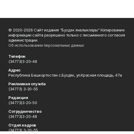
© 2020-2026 Сайт издания "Буздэк яналыклары" Копирование
информации сайта разрешено только с письменного согласия
администрации.
Об использовании персональных данных
Телефон
(34773)3-20-48
Адрес
Республика Башкортостан с.Буздяк, ул.Красная площадь, 47а
Рекламная служба
(34773) 3-20-55
Редакция
(34773)3-20-50
Сотрудничество
(34773)3-20-48
Отдел кадров
(34773) 3-20-55