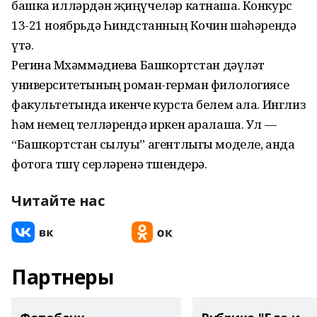
башка илләрдән җиңүчеләр катнаша. Конкурс
13-21 ноябрьдә Һиндстанның Кочин шәһәрендә
үтә.
Регина Мөхәммәдиева Башкортстан дәүләт
университетының роман-герман филологиясе
факультетында икенче курста белем ала. Инглиз
һәм немец телләрендә иркен аралаша. Ул —
“Башкортстан сылуы” агентлыгы моделе, анда
фотога төшү серләренә төшендерә.
Читайте нас
Партнеры