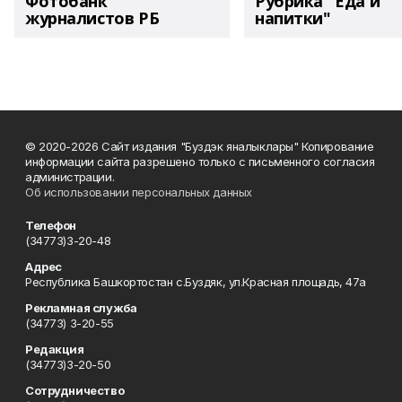
Фотобанк
Рубрика "Еда и
журналистов РБ
напитки"
© 2020-2026 Сайт издания "Буздэк яналыклары" Копирование
информации сайта разрешено только с письменного согласия
администрации.
Об использовании персональных данных
Телефон
(34773)3-20-48
Адрес
Республика Башкортостан с.Буздяк, ул.Красная площадь, 47а
Рекламная служба
(34773) 3-20-55
Редакция
(34773)3-20-50
Сотрудничество