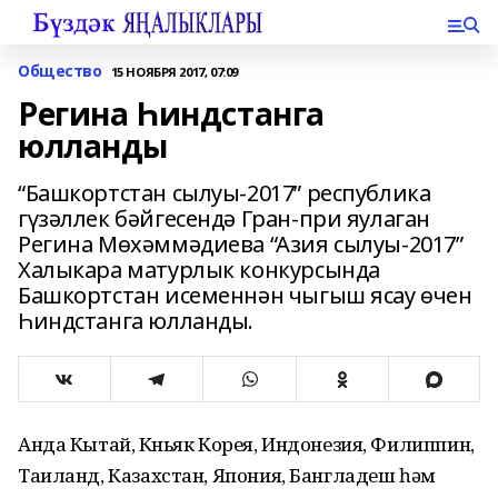
Общество
15 НОЯБРЯ 2017, 07:09
Регина Һиндстанга
юлланды
“Башкортстан сылуы-2017” республика
гүзәллек бәйгесендә Гран-при яулаган
Регина Мөхәммәдиева “Азия сылуы-2017”
Халыкара матурлык конкурсында
Башкортстан исеменнән чыгыш ясау өчен
Һиндстанга юлланды.
Анда Кытай, Көньяк Корея, Индонезия, Филиппин,
Таиланд, Казахстан, Япония, Бангладеш һәм