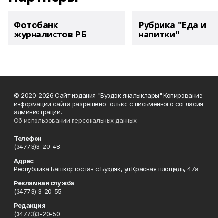
Фотобанк
Рубрика "Еда и
журналистов РБ
напитки"
© 2020-2026 Сайт издания "Буздэк яналыклары" Копирование
информации сайта разрешено только с письменного согласия
администрации.
Об использовании персональных данных
Телефон
(34773)3-20-48
Адрес
Республика Башкортостан с.Буздяк, ул.Красная площадь, 47а
Рекламная служба
(34773) 3-20-55
Редакция
(34773)3-20-50