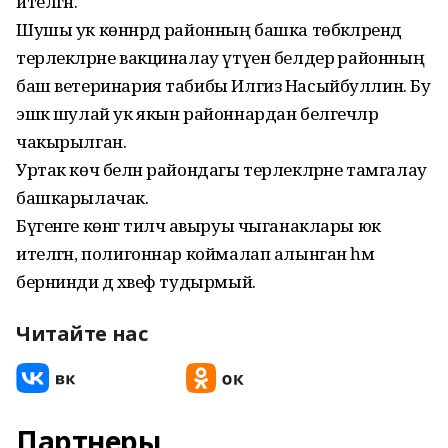
ителгән.
Шушы ук көннәрдә районның башка төбәкләрендә
терлекләрне вакциналау үтүен белдерә районның
баш ветеринария табибы Илгиз Насыйбуллин. Бу
эшкә шулай ук якын районнардан белгечләр
чакырылган.
Уртак көч белән райондагы терлекләрне тамгалау
башкарылачак.
Бүгенге көнгә тилчә авыруы чыганаклары юк
ителгән, полигоннар коймалап алынган һәм
бернинди дә хәвеф тудырмый.
Читайте нас
Партнеры