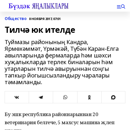
Общество
8 НОЯБРЯ 2017, 07:01
Тилчә юк ителде
Туймазы районының Кандра,
Ярмөхәммәт, Үрмәкәй, Түбән Каран-Елга
авылларында фермаларда һәм шәхси
хуҗалыкларда терлек биналарын һәм
утарларын тилчә авыруыннан соңгы
тапкыр йогышсызландыру чаралары
тәмамланды.
Бу эшкә республика районнарыннан 20
ветеринария белгече, 5 махсус машина җәлеп