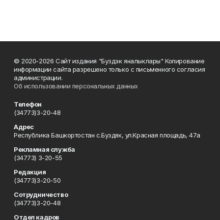
© 2020-2026 Сайт издания "Буздэк яналыклары" Копирование
информации сайта разрешено только с письменного согласия
администрации.
Об использовании персональных данных
Телефон
(34773)3-20-48
Адрес
Республика Башкортостан с.Буздяк, ул.Красная площадь, 47а
Рекламная служба
(34773) 3-20-55
Редакция
(34773)3-20-50
Сотрудничество
(34773)3-20-48
Отдел кадров