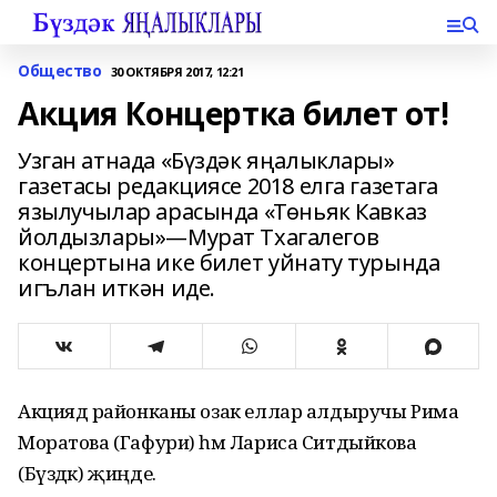
Общество
30 ОКТЯБРЯ 2017, 12:21
Акция Концертка билет от!
Узган атнада «Бүздәк яңалыклары»
газетасы редакциясе 2018 елга газетага
язылучылар арасында «Төньяк Кавказ
йолдызлары»—Мурат Тхагалегов
концертына ике билет уйнату турында
игълан иткән иде.
Акциядә районканы озак еллар алдыручы Рима
Моратова (Гафури) һәм Лариса Ситдыйкова
(Бүздәк) җиңде.