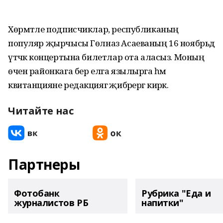
Хөрмәтле подписчиклар, республиканың
популяр җырчысы Гөлназ Асаеваның 16 ноябрьдә
үтәчәк концертына билетлар ота аласыз. Моның
өчен районкага бер елга язылырга һәм
квитанцияне редакциягә җибәрергә кирәк.
Читайте нас
Партнеры
Фотобанк
Рубрика "Еда и
журналистов РБ
напитки"