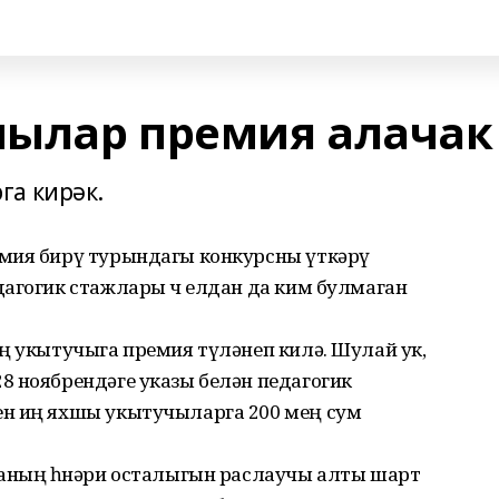
чылар премия алачак
га кирәк.
емия бирү турындагы конкурсны үткәрү
агогик стажлары өч елдан да ким булмаган
ң укытучыга премия түләнеп килә. Шулай ук,
8 ноябрендәге указы белән педагогик
ен иң яхшы укытучыларга 200 мең сум
 аның һөнәри осталыгын раслаучы алты шарт