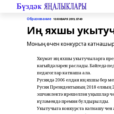
Образование
10 ЯНВАРЯ 2019, 07:49
Иң яхшы укыту
Моның өчен конкурста катнашыр
Хөкүмәт иң яхшы укытучыларга пр
кагыйдәләрен раслады. Бәйгедә пед
педагоглар катнаша ала.
Русиядә 2006 елдан иң яхшы бер ме
Русия Президентының 2018 елның 2
эшчәнлектә ирешелгән уңышлар өч
күләмендә премия булдырылды.
Укытучыга конкурста катнашу өчен