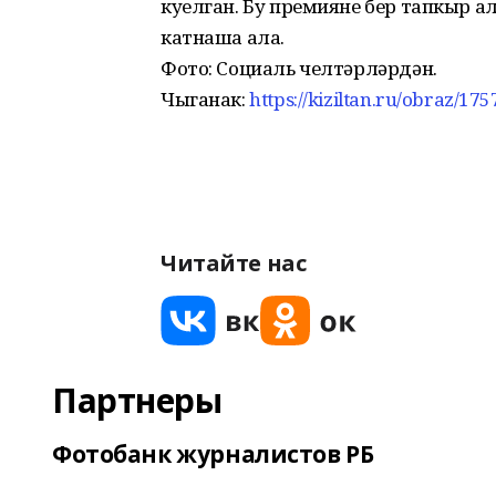
куелган. Бу премияне бер тапкыр а
катнаша ала.
Фото: Социаль челтәрләрдән.
Чыганак:
https://kiziltan.ru/obraz/1
Читайте нас
Партнеры
Фотобанк журналистов РБ