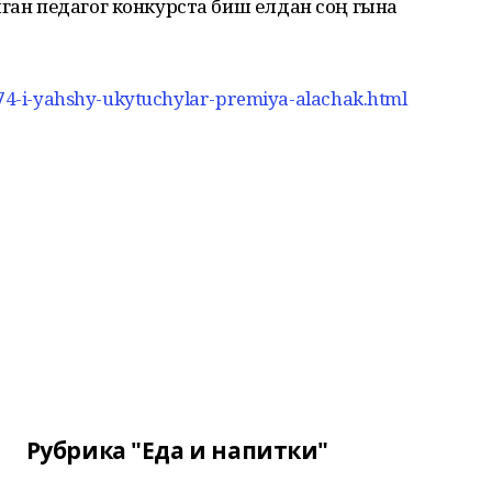
лган педагог конкурста биш елдан соң гына
7574-i-yahshy-ukytuchylar-premiya-alachak.html
Рубрика "Еда и напитки"