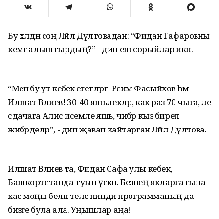
Бу хәлдән соң Ләйлә Дәүләтовадан: “Фидан Гафаровны
кемгә алыштырдың?” - дип еш сорыйлар икән.
“Менә бу ут кебек егетләргә! Рәсим Фасыйхов һәм
Илшат Вәлиев! 30-40 яшьлекләр, как раз 70 чыга, әле
сдачага Алисә исемле яшь, чибәр кыз биреп
жибәрделәр”, - дип җавап кайтарган Ләйлә Дәүләтова.
Илшат Вәлиев та, Фидан Сафа улы кебек,
Башкортстанда туып үскән. Безнең якларга гына
хас моңы белән теләсә нинди программаның да
бизәге була ала. Уңышлар аңа!