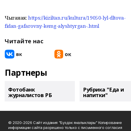
Чыганак:
https://kiziltan.ru/kultura/19050-lyl-dltova-
fidan-gafarovny-kemg-alyshtyrgan-.html
Читайте нас
Партнеры
Фотобанк
Рубрика "Еда и
журналистов РБ
напитки"
© 2020-2026 Сайт издания "Буздэк яналыклары" Копирование
информации сайта разрешено только с письменного согласия