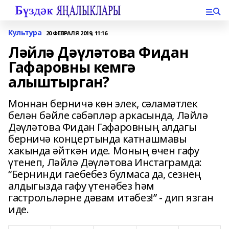
Культура
20 ФЕВРАЛЯ 2019, 11:16
Ләйлә Дәүләтова Фидан
Гафаровны кемгә
алыштырган?
Моннан берничә көн элек, сәламәтлек
белән бәйле сәбәпләр аркасында, Ләйлә
Дәүләтова Фидан Гафаровның алдагы
берничә концертында катнашмавы
хакында әйткән иде. Моның өчен гафу
үтенеп, Ләйлә Дәүләтова Инстаграмда:
“Бернинди гаебебез булмаса да, сезнең
алдыгызда гафу үтенәбез һәм
гастрольләрне дәвам итәбез!” - дип язган
иде.