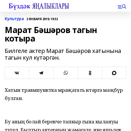
Культура
2 ЯНВАРЯ 2019, 19:32
Марат Бәшәров тагын
котыра
Билгеле актер Марат Бәшәров хатынына
тагын кул күтәргән.
Хатын травмпунктка мөрәҗәгать итәргә мәҗбүр
булган.
Бу аның болай беренче тапкыр гына кылануы
түгел. Былтыр актерның җәмәгате, ике яшьлек