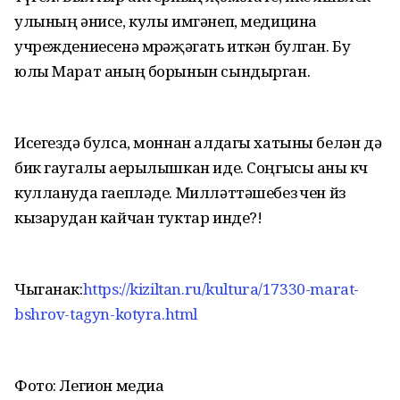
улының әнисе, кулы имгәнеп, медицина
учреждениесенә мөрәҗәгать иткән булган. Бу
юлы Марат аның борынын сындырган.
Исегездә булса, моннан алдагы хатыны белән дә
бик гаугалы аерылышкан иде. Соңгысы аны көч
куллануда гаепләде. Милләттәшебез өчен йөз
кызарудан кайчан туктар инде?!
Чыганак:
https://kiziltan.ru/kultura/17330-marat-
bshrov-tagyn-kotyra.html
Фото: Легион медиа