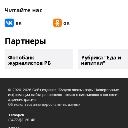
Читайте нас
Партнеры
Фотобанк
Рубрика "Еда и
журналистов РБ
напитки"
© 2020-2026 Сайт издания "Буздэк яналыклары" Копирование
информации сайта разрешено только с письменного согласия
администрации.
Об использовании персональных данных
Телефон
(34773)3-20-48