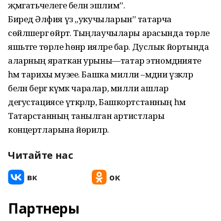
җәмәгатьчелеге белән эшлим”.
Биредә Әлфия үз „укучыларын” татарча
сөйләшергә өйрәтә. Тыңлаучылары арасында төрле
яшьтәге төрле һөнәр ияләре бар. Дуслык йортында
аларның яраткан урыны—татар этномәдәнияте
һәм тарихы музее. Башка милли –мәдәни үзәкләр
белән бергә күмәк чаралар, милли ашлар
дегустациясе үткәрәләр, Башкортстанның һәм
Татарстанның танылган артистлары
концертларына йөриләр.
Читайте нас
Партнеры