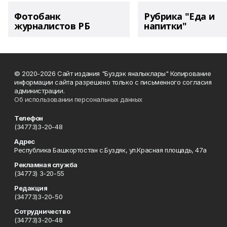
Фотобанк
Рубрика "Еда и
журналистов РБ
напитки"
© 2020-2026 Сайт издания "Буздэк яналыклары" Копирование
информации сайта разрешено только с письменного согласия
администрации.
Об использовании персональных данных
Телефон
(34773)3-20-48
Адрес
Республика Башкортостан с.Буздяк, ул.Красная площадь, 47а
Рекламная служба
(34773) 3-20-55
Редакция
(34773)3-20-50
Сотрудничество
(34773)3-20-48