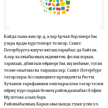
Кайда гына яшәсәләр дә, алар һәрчак берләшергә һәм
үзара ярдәм күрсәтешергә телиләр. Санкт-
Петербургта яшәүче якташларыбыз да байтак.
Алар халкыбызның мәдәниятен, фольклорын,
тарихын, әдәбиятын өйрәнергә һәм, иң мөһиме, туган
телне онытмаска тырышалар. Санкт-Петербург
татарлары Ассоциациясе президенты Рөстәм
Хучашев тарафыннан оештырылган татар телен
өйрәнү курсларын безнең райондашыбыз Әлфия
Мәүлетова алып бара.
Районыбызның Каран авылында туып үскән ул.