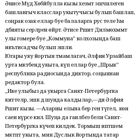
Әнисе Мәүдә Хөбәйбулла кызы хезмәт эшчәнлеген
башлангыч класслар укытучысы булып башлап,
соңрак озак еллар буе балаларга рус теле һәм
әдәбияты серләрен өйрәтә. Әтисе Рәшит Дилмөхәммәт
улы гомере буе „Коммуна” колхозында баш
икътисадчы булып эшли.
Югары уку йортын тәмамлагач, Әлфия Урзайбаш
урта мәктәбендә укыта, күп еллар буе „Шәрык”
республика радиосында диктор, соңыннан
редактор була.
„Ике улыбыз да укырга Санкт-Петербургка
киттеләр, эшкә дә шунда калдылар,—ди Әлфия
Рәшит кызы. —Аларны елына бер генә түгел, ә көн
саен күрәсе килә. Шуңа да гаиләбез белән Санкт-
Петербургка күчеп килдек. Тормыш иптәшем
мәктәптә укыта, ә мин Дуслык йортында татар