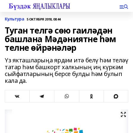
Культура
5 ОКТЯБРЯ 2018, 08:44
Туган телгә сөю гаиләдән
башлана Мәдәниятне һәм
телне өйрәнәләр
Үз якташларыңа ярдәм итә белү һәм теләү
татар һәм башкорт халкының иң күркәм
сыйфатларының берсе булды һәм булып
кала да.