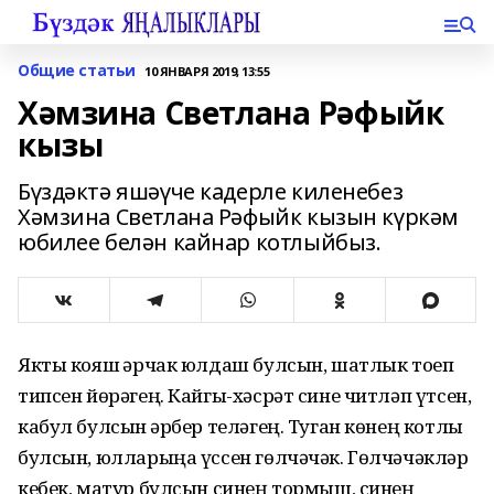
Общие статьи
10 ЯНВАРЯ 2019, 13:55
Хәмзина Светлана Рәфыйк
кызы
Бүздәктә яшәүче кадерле киленебез
Хәмзина Светлана Рәфыйк кызын күркәм
юбилее белән кайнар котлыйбыз.
Якты кояш һәрчак юлдаш булсын, шатлык тоеп
типсен йөрәгең. Кайгы-хәсрәт сине читләп үтсен,
кабул булсын һәрбер теләгең. Туган көнең котлы
булсын, юлларыңа үссен гөлчәчәк. Гөлчәчәкләр
кебек, матур булсын синең тормыш, синең