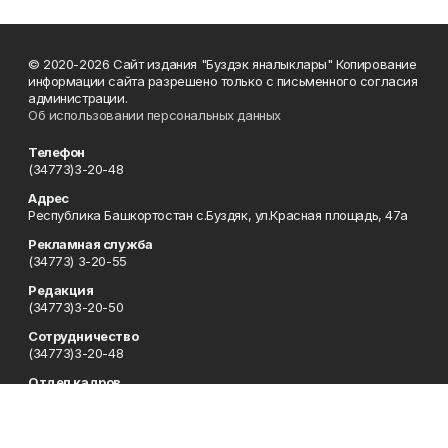
© 2020-2026 Сайт издания "Буздэк яналыклары" Копирование
информации сайта разрешено только с письменного согласия
администрации.
Об использовании персональных данных
Телефон
(34773)3-20-48
Адрес
Республика Башкортостан с.Буздяк, ул.Красная площадь, 47а
Рекламная служба
(34773) 3-20-55
Редакция
(34773)3-20-50
Сотрудничество
(34773)3-20-48
Отдел кадров
(34773) 3-20-55