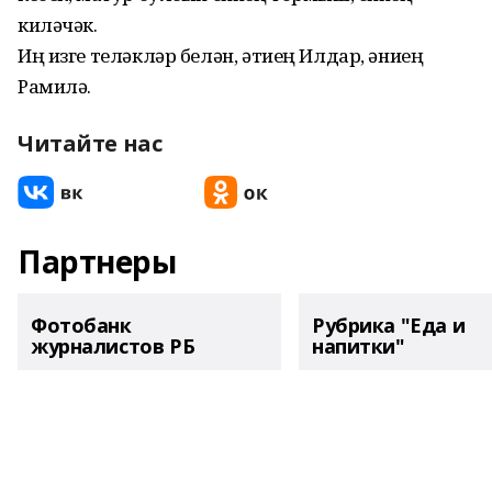
киләчәк.
Иң изге теләкләр белән, әтиең Илдар, әниең
Рамилә.
Читайте нас
Партнеры
Фотобанк
Рубрика "Еда и
журналистов РБ
напитки"