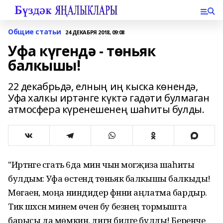
Общие статьи
24 ДЕКАБРЯ 2018, 09:08
Уфа күгендә - төньяк
балкышы!
22 декабрьдә, елның иң кыска көнендә,
Уфа халкы иртәнге күктә гадәти булмаган
атмосфера күренешенең шаһиты булды.
"Иртәнге сәгать 6да мин чын могҗиза шаһиты
булдым: Уфа өстендә төньяк балкышы балкыды!
Мөгаен, моңа ниндидер фәнни аңлатма бардыр.
Тик шәхсән минем өчен бу безнең тормышта
барысы да мөмкин, дигән билге булды! Беренче