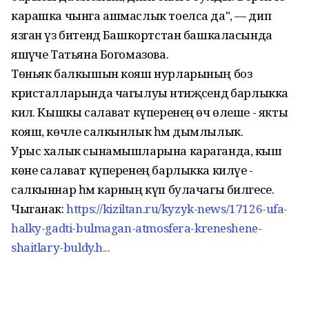
карашка чынга ашмаслык тоелса да", — дип
язган үз битендә Башкортстан башкаласында
яшәүче Татьяна Богомазова.
Төньяк балкышын кояш нурларының боз
кристалларында чагылуы нәтиҗәсендә барлыкка
килә. Кышкы салават күперенең өч өлеше - якты
кояш, көчле салкынлык һәм дымлылык.
Урыс халык сынамышларына караганда, кыш
көне салават күперенең барлыкка килүе -
салкыннар һәм карның күп булачагы билгесе.
Чыганак:
https://kiziltan.ru/kyzyk-news/17126-ufa-
halky-gadti-bulmagan-atmosfera-kreneshene-
shaitlary-buldy.h...