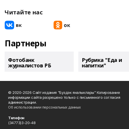
Читайте нас
Партнеры
Фотобанк
Рубрика "Еда и
журналистов РБ
напитки"
© 2020-2026 Сайт издания "Буздэк яналыклары" Копирование
информации сайта разрешено только с письменного согласия
администрации.
Об использовании персональных данных
Телефон
(34773)3-20-48