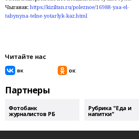
Чыганак:
https://kiziltan.ru/poleznoe/16988-yaa-el-
tabynyna-telne-yotarlyk-kaz.html
Читайте нас
Партнеры
Фотобанк
Рубрика "Еда и
журналистов РБ
напитки"