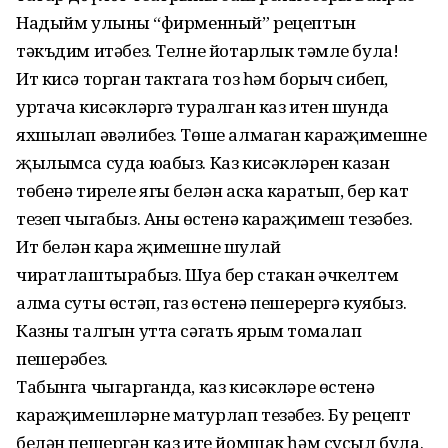
Надыйм улының “фирменный” рецептын
тәкъдим итәбез. Телне йотарлык тәмле була!
Ит кисә торган тактага тоз һәм борыч сибеп,
уртача кисәкләргә туралган каз итен шунда
яхшылап әвәлибез. Төше алмаган караҗимешне
җылымса суда юабыз. Каз кисәкләрен казан
төбенә тиреле ягы белән аска каратып, бер кат
тезеп чыгабыз. Аның өстенә караҗимеш тезәбез.
Ит белән кара җимешне шулай
чиратлаштырабыз. Шуңа бер стакан әчкелтем
алма суты өстәп, газ өстенә пешерергә куябыз.
Казны талгын утта сәгать ярым томалап
пешерәбез.
Табынга чыгарганда, каз кисәкләре өстенә
караҗимешләрне матурлап тезәбез. Бу рецепт
белән пешергән каз ите йомшак һәм сусыл була.