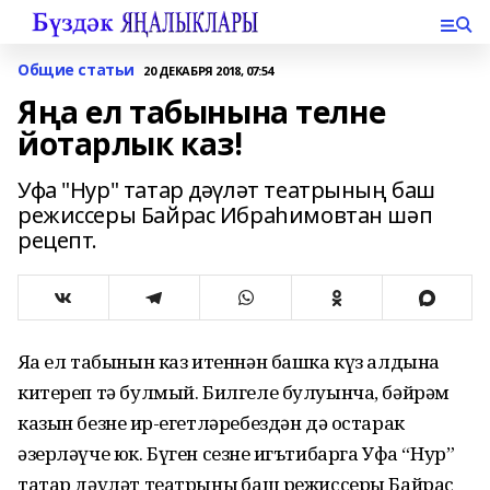
Общие статьи
20 ДЕКАБРЯ 2018, 07:54
Яңа ел табынына телне
йотарлык каз!
Уфа "Нур" татар дәүләт театрының баш
режиссеры Байрас Ибраһимовтан шәп
рецепт.
Яңа ел табынын каз итеннән башка күз алдына
китереп тә булмый. Билгеле булуынча, бәйрәм
казын безнең ир-егетләребездән дә остарак
әзерләүче юк. Бүген сезнең игътибарга Уфа “Нур”
татар дәүләт театрының баш режиссеры Байрас