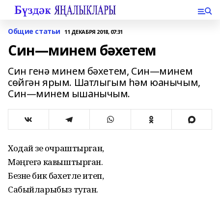
Общие статьи
11 ДЕКАБРЯ 2018, 07:31
Син—минем бәхетем
Син генә минем бәхетем, Син—минем
сөйгән ярым. Шатлыгым һәм юанычым,
Син—минем ышанычым.
Ходай үзе очраштырган,
Мәңгегә кавыштырган.
Безне бик бәхетле итеп,
Сабыйларыбыз туган.