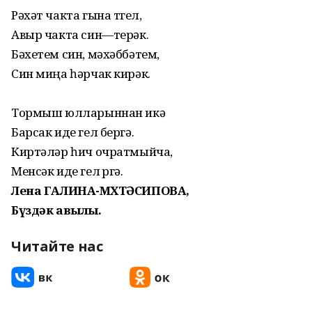
Рәхәт чакта гына түгел,
Авыр чакта син—терәк.
Бәхетем син, мәхәббәтем,
Син миңа һәрчак кирәк.
Тормыш юлларыннан икәү
Барсак иде гел бергә.
Киртәләр һич очратмыйча,
Менсәк иде гел үргә.
Лена ГАЛИНА-МӨХТӘСИПОВА,
Бүздәк авылы.
Читайте нас