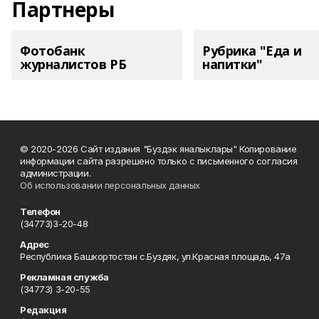
Партнеры
Фотобанк
Рубрика "Еда и
журналистов РБ
напитки"
© 2020-2026 Сайт издания "Буздэк яналыклары" Копирование
информации сайта разрешено только с письменного согласия
администрации.
Об использовании персональных данных
Телефон
(34773)3-20-48
Адрес
Республика Башкортостан с.Буздяк, ул.Красная площадь, 47а
Рекламная служба
(34773) 3-20-55
Редакция