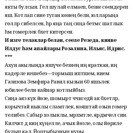
якты булсын. Гел шулай елмаеп, безне сөендереп
яшә. Котлап сине туган көнең белән, юлларыңа
гөлләр сибелсен, һәр яңа таң сиңа бетмәс шатлык
һәм гомерлек бәхет китерсен.
Иң изге теләкләр белән, сеңелең Резеда, киявең
Илдус һәм апайларың Розалина, Ильяс, Идрис.
***
Ахун авылында яшәүче безнең иң яраткан, иң
кадерле кешебез—тормыш иптәшем, әнием
Газизова Земфира Равил кызын 60 яшьлек
юбилее белән кайнар котлыйбыз.
Сиңа аяз күк йөзе, шомырт чәчкәседәй ак бәхетләр,
корычтай ныклы сәламәтлек, кояштай озын гомер
телибез. Сабыр холыклы, мәрхәмәтле, ярдәмчел син.
Киләчәктә дә киң күңелле, ачык йөзле, олы йөрәкле
булып кал. Йортыбызның нуры,