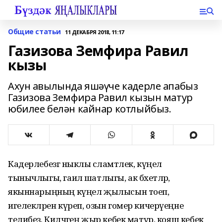
Общие статьи
11 ДЕКАБРЯ 2018, 11:17
Газизова Земфира Равил
кызы
Ахун авылында яшәүче кадерле апабыз
Газизова Земфира Равил кызын матур
юбилее белән кайнар котлыйбыз.
Кадерлебезгә ныклы сәламәтлек, күңел
тынычлыгы, гаилә шатлыгы, ак бәхетләр,
якыннарыңның күңел җылысын тоеп,
игелекләрен күреп, озын гомер кичерүеңне
телибез. Киләчәгең җыр кебек матур, кояш кебек