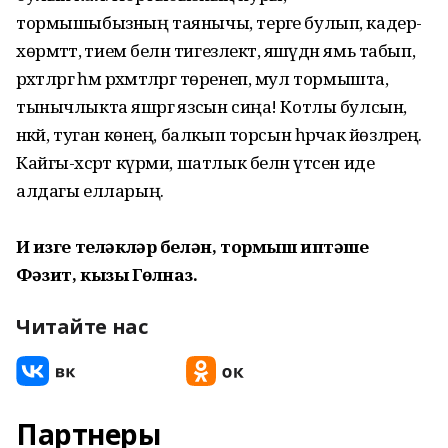
тормышыбызның таянычы, терәге булып, кадер-
хөрмәттә, әтием белән тигезлектә, яшәүдән ямь табып,
рәхәтләргә һәм рәхмәтләргә төренеп, мул тормышта,
тынычлыкта яшәргә язсын сиңа! Котлы булсын,
әнкәй, туган көнең, балкып торсын һәрчак йөзләрең.
Кайгы-хәсрәт күрми, шатлык белән үтсен иде
алдагы елларың.
Иң изге теләкләр белән, тормыш иптәшең
Фәзит, кызың Гөлназ.
Читайте нас
Партнеры