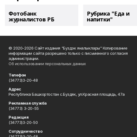
Фотобанк
Рубрика "Еда и
журналистов РБ
напитки"
© 2020-2026 Сайт издания "Буздэк яналыклары" Копирование
информации сайта разрешено только с письменного согласия
администрации.
Об использовании персональных данных
Телефон
(34773)3-20-48
Адрес
Республика Башкортостан с.Буздяк, ул.Красная площадь, 47а
Рекламная служба
(34773) 3-20-55
Редакция
(34773)3-20-50
Сотрудничество
(34773)3-20-48