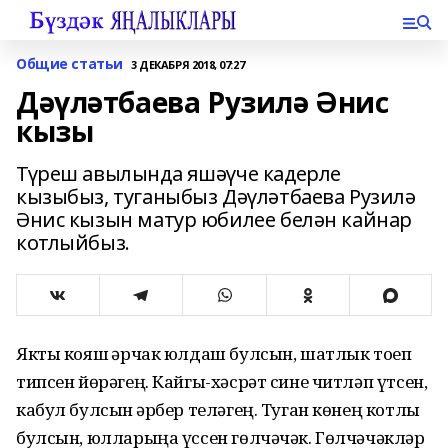
Общие статьи
3 ДЕКАБРЯ 2018, 07:27
Дәүләтбаева Рузилә Әнис
кызы
Түреш авылында яшәүче кадерле
кызыбыз, туганыбыз Дәүләтбаева Рузилә
Әнис кызын матур юбилее белән кайнар
котлыйбыз.
Якты кояш һәрчак юлдаш булсын, шатлык тоеп
типсен йөрәгең. Кайгы-хәсрәт сине читләп үтсен,
кабул булсын һәрбер теләгең. Туган көнең котлы
булсын, юлларыңа үссен гөлчәчәк. Гөлчәчәкләр