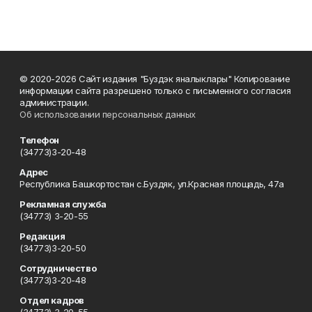
© 2020-2026 Сайт издания "Буздэк яналыклары" Копирование
информации сайта разрешено только с письменного согласия
администрации.
Об использовании персональных данных
Телефон
(34773)3-20-48
Адрес
Республика Башкортостан с.Буздяк, ул.Красная площадь, 47а
Рекламная служба
(34773) 3-20-55
Редакция
(34773)3-20-50
Сотрудничество
(34773)3-20-48
Отдел кадров
(34773) 3-20-55