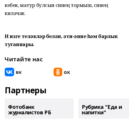
кебек, матур булсын синең тормыш, синең
киләчәк.
Иң изге теләкләр белән, әти-әниең һәм барлык
туганнарың.
Читайте нас
Партнеры
Фотобанк
Рубрика "Еда и
журналистов РБ
напитки"