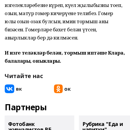
изгелекләребезне күреп, күңел җылыбызны тоеп,
озын, матур гомер кичерүеңне телибез. Гомер
юлың озын-озак булсын, имин тормыш аны
бизәсен. Гомерләрең бәхет белән үтсен,
авырлыклар бер дә килмәсен.
Иң изге теләкләр белән, тормыш иптәшең Клара,
балаларың, оныкларың.
Читайте нас
Партнеры
Фотобанк
Рубрика "Еда и
журналистов РБ
напитки"