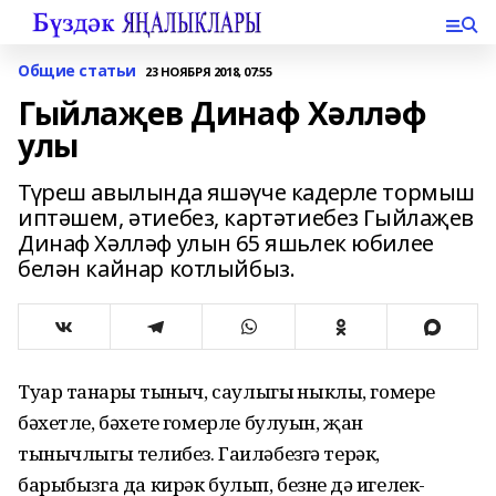
Общие статьи
23 НОЯБРЯ 2018, 07:55
Гыйлаҗев Динаф Хәлләф
улы
Түреш авылында яшәүче кадерле тормыш
иптәшем, әтиебез, картәтиебез Гыйлаҗев
Динаф Хәлләф улын 65 яшьлек юбилее
белән кайнар котлыйбыз.
Туар таңнарың тыныч, саулыгың ныклы, гомерең
бәхетле, бәхетең гомерле булуын, җан
тынычлыгы телибез. Гаиләбезгә терәк,
барыбызга да кирәк булып, безнең дә игелек-