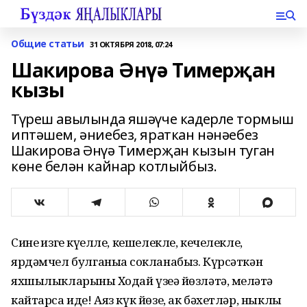
Общие статьи
31 ОКТЯБРЯ 2018, 07:24
Шакирова Әнүә Тимерҗан
кызы
Түреш авылында яшәүче кадерле тормыш
иптәшем, әниебез, яраткан нәнәебез
Шакирова Әнүә Тимерҗан кызын туган
көне белән кайнар котлыйбыз.
Синең изге күңелле, кешелекле, кечелекле,
ярдәмчел булганыңа сокланабыз. Күрсәткән
яхшылыкларыңны Ходай үзеңә йөзләтә, меңләтә
кайтарса иде! Аяз күк йөзе, ак бәхетләр, ныклы