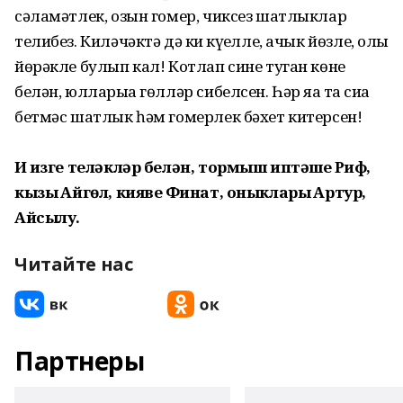
сәламәтлек, озын гомер, чиксез шатлыклар
телибез. Киләчәктә дә киң күңелле, ачык йөзле, олы
йөрәкле булып кал! Котлап сине туган көнең
белән, юлларыңа гөлләр сибелсен. Һәр яңа таң сиңа
бетмәс шатлык һәм гомерлек бәхет китерсен!
Иң изге теләкләр белән, тормыш иптәшең Риф,
кызың Айгөл, киявең Финат, оныкларың Артур,
Айсылу.
Читайте нас
Партнеры