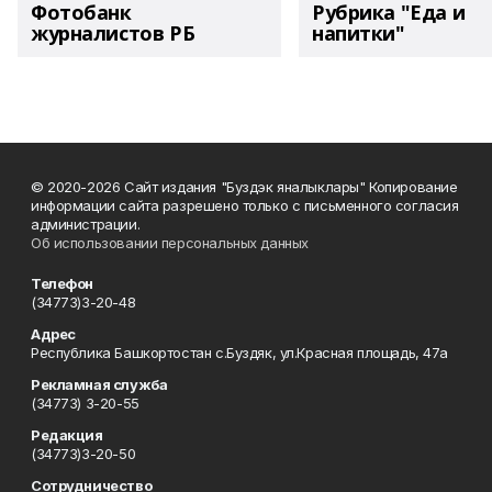
Фотобанк
Рубрика "Еда и
журналистов РБ
напитки"
© 2020-2026 Сайт издания "Буздэк яналыклары" Копирование
информации сайта разрешено только с письменного согласия
администрации.
Об использовании персональных данных
Телефон
(34773)3-20-48
Адрес
Республика Башкортостан с.Буздяк, ул.Красная площадь, 47а
Рекламная служба
(34773) 3-20-55
Редакция
(34773)3-20-50
Сотрудничество