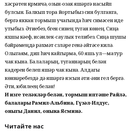
хәсрәтен күрмичә, озын-озак яшәргә насыйп
булсын. Балкып тора йортыбыз син булганга,
бергә яккан тормыш учагында һич сүнмәсен иде
утыбыз. Әтиебез, бүген синең туган көнең. Сиңа
яхшы кәеф, исәнлек-саулык телибез. Сиңа шушы
бәйрәмеңдә рәхмәт сүзләре генә әйтәсе килә.
Олыгаям, дип һич кайгырма, 60 яшь ул—матур
чак кына. Балаларың, туганнарың белән
кадерен белеп яшәр чак кына. Алдагы
көннәребездә дә яшәргә язсын әти-әни гел бергә.
Әти, юбилеең белән!
Иң изге теләкләр белән, тормыш иптәшең Райлә,
балаларың Рамил-Альбина, Гүзәл-Илдус,
оныгың Данил, оныкаң Ясминә.
Читайте нас