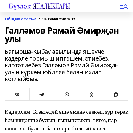
Общие статьи
1 СЕНТЯБРЯ 2018, 12:37
Галләмов Рамай Әмирҗан
улы
Батырша-Кыбау авылында яшәүче
кадерле тормыш иптәшем, әтиебез,
картәтиебез Галләмов Рамай Әмирҗан
улын күркәм юбилее белән ихлас
котлыйбыз.
Кадерлем! Бүгенгедәй яшәү яменә сөенеп, зур терәк
һәм киңәшче булып, тынычлыкта, тигез, пар
канатлы булып, балаларыбызның кайгы-