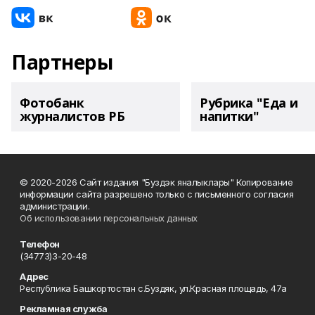
Партнеры
Фотобанк
Рубрика "Еда и
журналистов РБ
напитки"
© 2020-2026 Сайт издания "Буздэк яналыклары" Копирование
информации сайта разрешено только с письменного согласия
администрации.
Об использовании персональных данных
Телефон
(34773)3-20-48
Адрес
Республика Башкортостан с.Буздяк, ул.Красная площадь, 47а
Рекламная служба