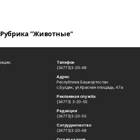
Рубрика "Животные"
рации.
Телефон
(34773)3-20-48
Адрес
Республика Башкортостан
с.Буздяк, ул.Красная площадь, 47а
Рекламная служба
(34773) 3-20-55
Редакция
(34773)3-20-50
Сотрудничество
(34773)3-20-48
Отдел кадров