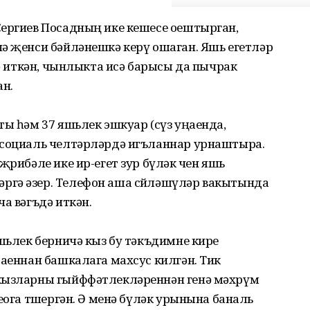
Сергиев Посадның ике кешесе оештырган,
ә җенси бәйләнешкә керү ошаган. Яшь егетләр
дә иткән, чынлыкта исә барысы да пычрак
н.
ты һәм 37 яшьлек эшкуар (сүз уңаенда,
 социаль челтәрләрдә игъланнар урнаштыра.
җрибәле ике ир-егет зур бүләк өчен яшь
ргә әзер. Телефон аша сөйләшүләр вакытында
а вәгъдә иткән.
яшьлек берничә кыз бу тәкъдимне кире
раеннан башкалага махсус килгән. Тик
 кызларны гыйффәтлекләреннән генә мәхрүм
еога төшергән. Ә менә бүләк урынына баналь