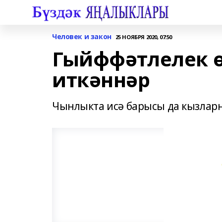
Человек и закон
25 НОЯБРЯ 2020, 07:50
Гыйффәтлелек ө
иткәннәр
Чынлыкта исә барысы да кызларны