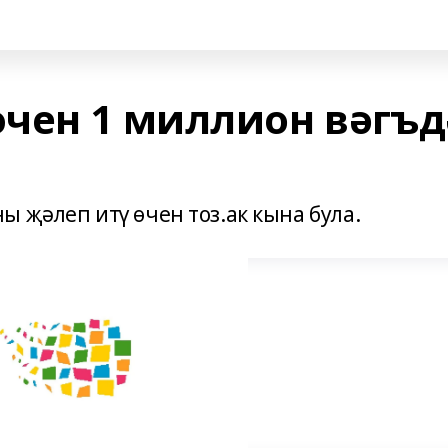
чен 1 миллион вәгъд
 җәлеп итү өчен тоз.ак кына була.