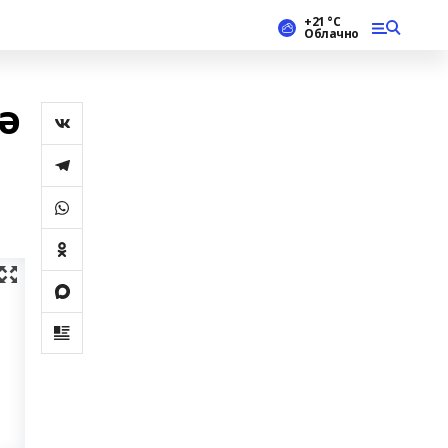
+21 °С
Облачно
ә