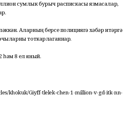
иллион сумлык бурыч распискасы язмасалар,
ар.
әккән. Аларның берсе полициягә хәбәр итәргә
орчыларны тоткарлаганнар.
 һәм 8 ел яный.
cles/khokuk/Giyff-tlelek-chen-1-million-v-gd-itk-nn-