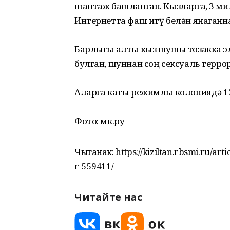
шантаж башланган. Кызларга, 3 м
Интернетта фаш итү белән янаганн
Барлыгы алты кыз шушы тозакка эл
булган, шуннан соң сексуаль терр
Аларга каты режимлы колониядә 12
Фото: мк.ру
Чыганак: https://kiziltan.rbsmi.ru/arti
r-559411/
Читайте нас