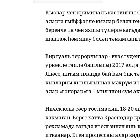
Кызлар өчен криминаль кастингны 
аларга гыйффәтле кызлар белән ген
беренче төн өчен яхшы түләргә вәгъ
шантаж һәм янау белән тәмамланга
Виртуаль террорчылар - вуз студен
үрнәкле гаилә башлыгы) 2017 елда
Янәсе, интим планда бай һәм бик тә
кызларны кызлыгыннан мәхрүм итә
алар «гонорар»га 1 миллион сум акч
Ничек кенә сәер тоелмасын, 18-20 
какмаган. Берсе хәтта Краснодар к
рекламада вәгъдә ителгәннән яшь
иткәннәр. Бөтен процессны алар вид