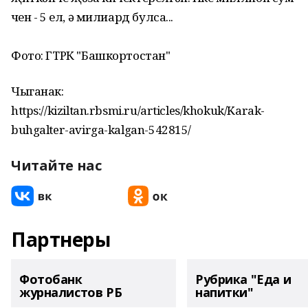
өчен - 5 ел, ә милиард булса...
Фото: ГТРК "Башкортостан"
Чыганак:
https://kiziltan.rbsmi.ru/articles/khokuk/Karak-
buhgalter-avirga-kalgan-542815/
Читайте нас
Партнеры
Фотобанк
Рубрика "Еда и
журналистов РБ
напитки"