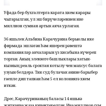
Уфада бер бухгалтерга карата хөкем карары
чыгарылган, ул эш бирүчеләреннен ике
миллион сумнан артык акча урлаган.
36 яшьлек Альбина Карачурина берьюлы ике
фирмада эшләгән һәм яшерен рәвештә
компанияләр акчаларын үз хисабына күчереп
торган. Аның элеккеге башлыклары хатын-
кызның реаль сроктан котылу өчен махсус балага
узуын белдерә. Тик суд булачак әнине барыбер
гаепле дип тапкан һәм 5 ел колониягә хөкем
иткән.
Дөрес, Карачуринаның баласы 14 яшькә
җиткәнче җәза кичектерелгән. Ике миллион сум