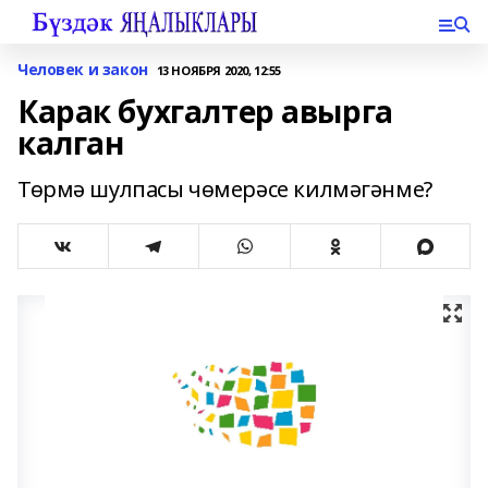
Человек и закон
13 НОЯБРЯ 2020, 12:55
Карак бухгалтер авырга
калган
Төрмә шулпасы чөмерәсе килмәгәнме?