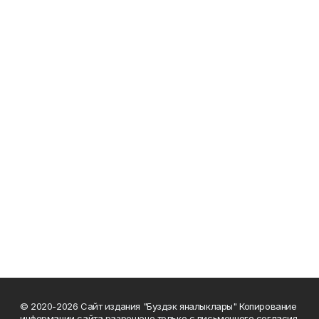
© 2020-2026 Сайт издания "Буздэк яналыклары" Копирование
информации сайта разрешено только с письменного согласия